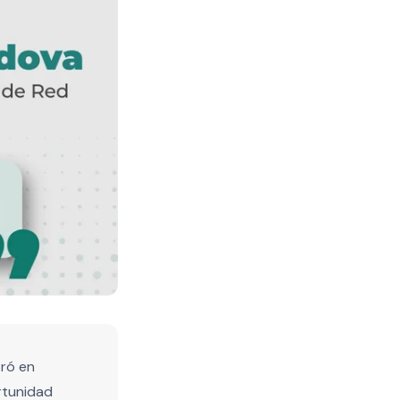
tró en
rtunidad