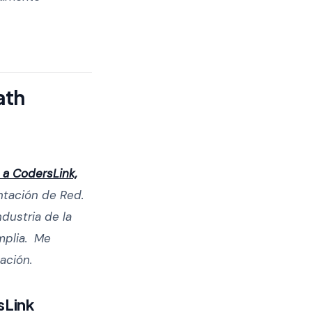
ath
 a CodersLink,
ntación de Red.
dustria de la
mplia. Me
ación.
sLink