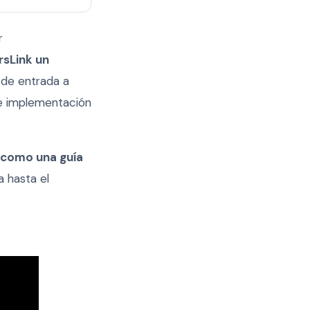
r
sLink un
 de entrada a
de implementación
 como una guía
a hasta el