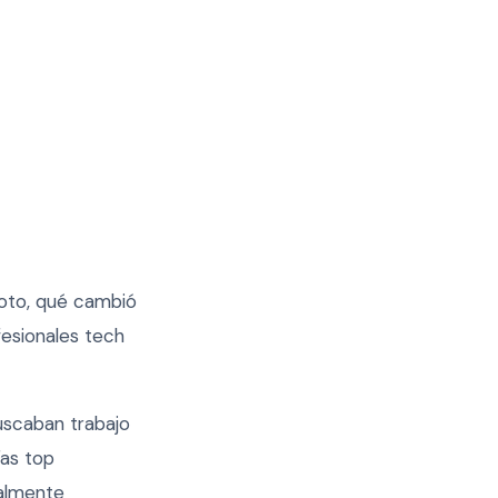
moto, qué cambió
fesionales tech
scaban trabajo
ías top
nalmente