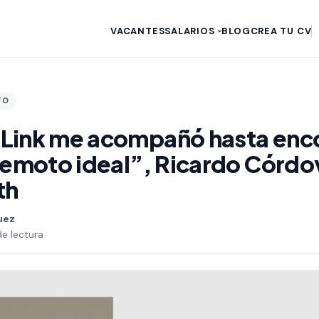
VACANTES
SALARIOS
BLOG
CREA TU CV
›
TO
Link me acompañó hasta enco
remoto ideal”, Ricardo Córdo
th
uez
de lectura