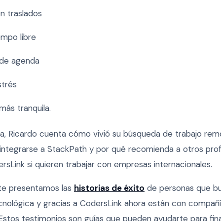
n traslados
empo libre
 de agenda
strés
 más tranquila.
ta, Ricardo cuenta cómo vivió su búsqueda de trabajo re
al integrarse a StackPath y por qué recomienda a otros pro
rsLink si quieren trabajar con empresas internacionales.
 te presentamos las
historias de éxito
de personas que bu
tecnológica y gracias a CodersLink ahora están con compañ
 Estos testimonios son guías que pueden ayudarte para fi