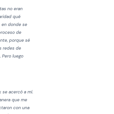
tas no eran
laridad qué
e en donde se
 proceso de
ante, porque sé
s redes de
 Pero luego
.
k
 se acercó a mí.
manera que me
taron con una