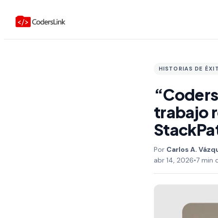
HISTORIAS DE ÉXI
“Coders
trabajo 
StackPa
Carlos A. Vázq
abr 14, 2026
•
7 min 