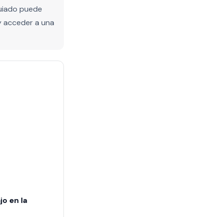
guiado puede
y acceder a una
jo en la