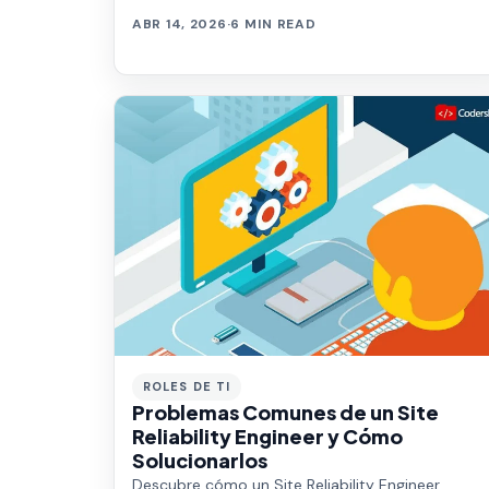
ver el futuro. La llave para descubrirlo está en las
ABR 14, 2026
·
6 MIN READ
téc…
ROLES DE TI
Problemas Comunes de un Site
Reliability Engineer y Cómo
Solucionarlos
Descubre cómo un Site Reliability Engineer