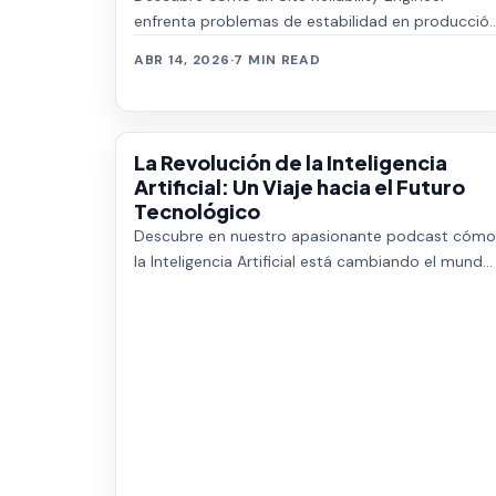
enfrenta problemas de estabilidad en producció
y encuentra soluciones efectivas. Avanza en tu
ABR 14, 2026
·
7 MIN READ
ca…
La Revolución de la Inteligencia
Artificial: Un Viaje hacia el Futuro
Tecnológico
Descubre en nuestro apasionante podcast cómo
la Inteligencia Artificial está cambiando el mundo.
Explora los avances, desafíos y el emociona…