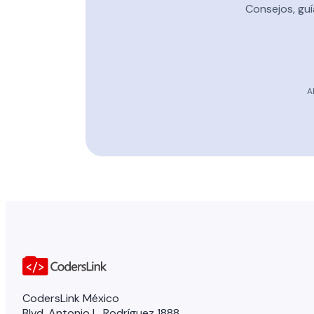
Consejos, guí
A
CodersLink México
Blvd. Antonio L. Rodríguez 1888