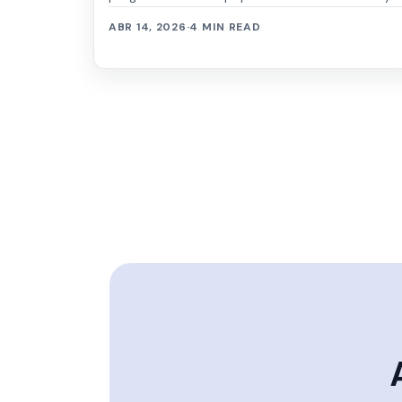
siempre se mantuvo en las 3 primeras
ABR 14, 2026
·
4 MIN READ
posiciones...