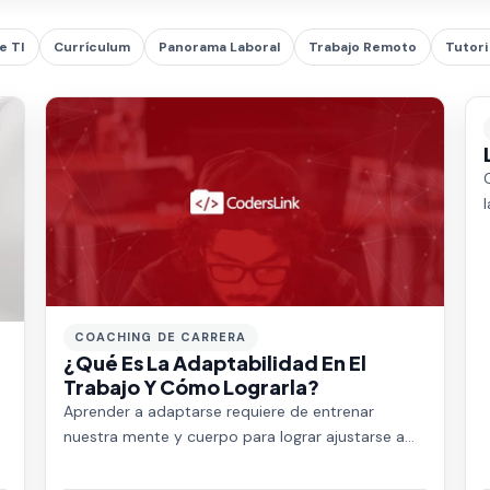
e TI
Currículum
Panorama Laboral
Trabajo Remoto
Tutori
COACHING DE CARRERA
¿Qué Es La Adaptabilidad En El
Trabajo Y Cómo Lograrla?
Aprender a adaptarse requiere de entrenar
nuestra mente y cuerpo para lograr ajustarse a
los cambios de nuestro entorno sin perder el
contro…