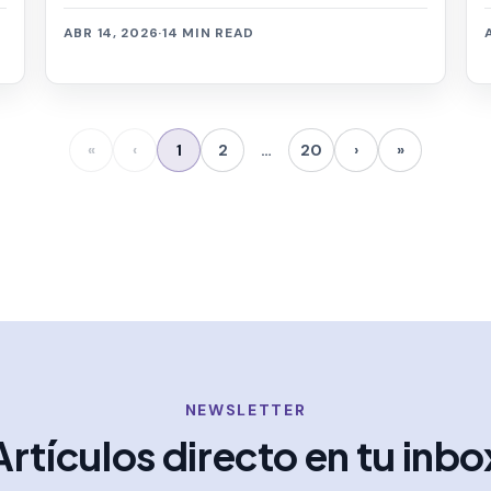
ABR 14, 2026
·
14 MIN READ
«
‹
1
2
…
20
›
»
NEWSLETTER
Artículos directo en tu inbo