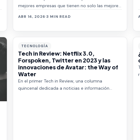
mejores empresas que tienen no solo las mejores
propuestas económicas, sino las mejores presta…
ABR 14, 2026
·
3 MIN READ
TECNOLOGÍA
Tech in Review: Netflix 3.0,
Forspoken, Twitter en 2023 y las
innovaciones de Avatar: the Way of
Water
En el primer Tech in Review, una columna
quincenal dedicada a noticias e información
sobre tecnología para todos los Linkers;
hablamos del c…