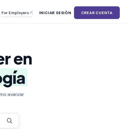
For Employers
INICIAR SESIÓN
CREAR CUENTA
r en
ogía
cómo avanzar