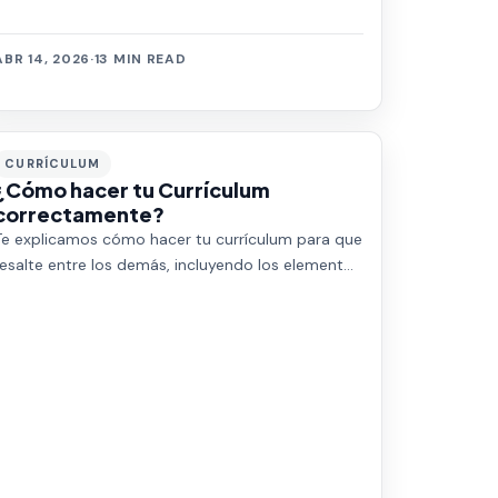
áreas de TypeScript, WebAssembly, Paquetería, y
Jav…
ABR 14, 2026
·
13 MIN READ
CURRÍCULUM
¿Cómo hacer tu Currículum
correctamente?
Te explicamos cómo hacer tu currículum para que
resalte entre los demás, incluyendo los elementos
que debe incluir.