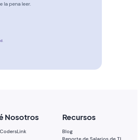
 la pena leer.
ad
.
é Nosotros
Recursos
 CodersLink
Blog
Reporte de Salarios de TI