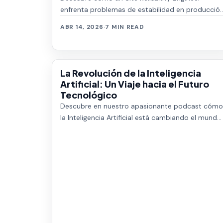
enfrenta problemas de estabilidad en producció
y encuentra soluciones efectivas. Avanza en tu
ABR 14, 2026
·
7 MIN READ
ca…
La Revolución de la Inteligencia
Artificial: Un Viaje hacia el Futuro
Tecnológico
Descubre en nuestro apasionante podcast cómo
la Inteligencia Artificial está cambiando el mundo.
Explora los avances, desafíos y el emociona…