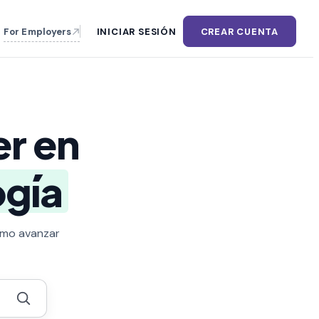
For Employers
INICIAR SESIÓN
CREAR CUENTA
r en
ogía
cómo avanzar