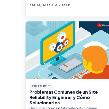
ver el futuro. La llave para descubrirlo está en las
ABR 14, 2026
·
6 MIN READ
téc…
ROLES DE TI
Problemas Comunes de un Site
Reliability Engineer y Cómo
Solucionarlos
Descubre cómo un Site Reliability Engineer