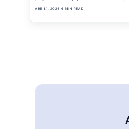
siempre se mantuvo en las 3 primeras
ABR 14, 2026
·
4 MIN READ
posiciones...