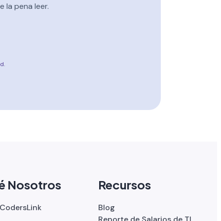
 la pena leer.
ad
.
é Nosotros
Recursos
 CodersLink
Blog
Reporte de Salarios de TI