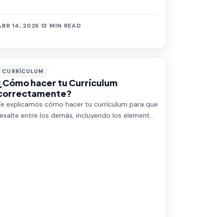
áreas de TypeScript, WebAssembly, Paquetería, y
Jav…
ABR 14, 2026
·
13 MIN READ
CURRÍCULUM
¿Cómo hacer tu Currículum
correctamente?
Te explicamos cómo hacer tu currículum para que
resalte entre los demás, incluyendo los elementos
que debe incluir.