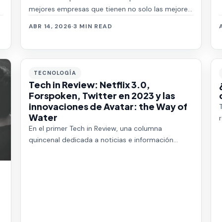
mejores empresas que tienen no solo las mejores
propuestas económicas, sino las mejores presta…
ABR 14, 2026
·
3 MIN READ
TECNOLOGÍA
Tech in Review: Netflix 3.0,
Forspoken, Twitter en 2023 y las
innovaciones de Avatar: the Way of
Water
En el primer Tech in Review, una columna
quincenal dedicada a noticias e información
sobre tecnología para todos los Linkers;
hablamos del c…