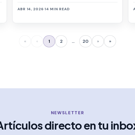
ABR 14, 2026
·
14 MIN READ
«
‹
1
2
…
20
›
»
NEWSLETTER
Artículos directo en tu inbo