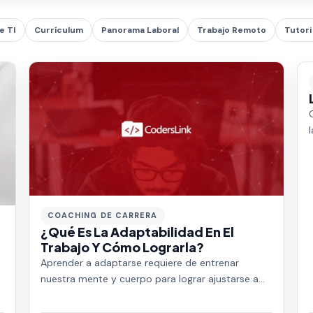
e TI
Currículum
Panorama Laboral
Trabajo Remoto
Tutori
COACHING DE CARRERA
¿Qué Es La Adaptabilidad En El
Trabajo Y Cómo Lograrla?
Aprender a adaptarse requiere de entrenar
nuestra mente y cuerpo para lograr ajustarse a
los cambios de nuestro entorno sin perder el
contro…