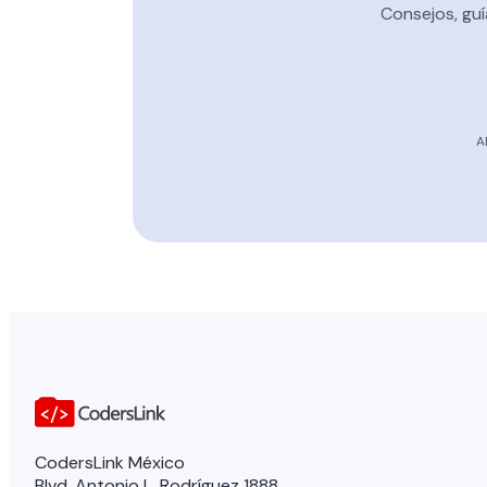
Consejos, guí
A
CodersLink México
Blvd. Antonio L. Rodríguez 1888